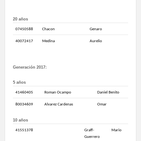
20 años
07450588
Chacon
Genaro
40072417
Medina
Aurelio
Generación
2017
:
5 años
41460405
Roman Ocampo
Daniel Benito
80034609
Alvarez Cardenas
Omar
10 años
41551378
Graff-
Mario
Guerrero