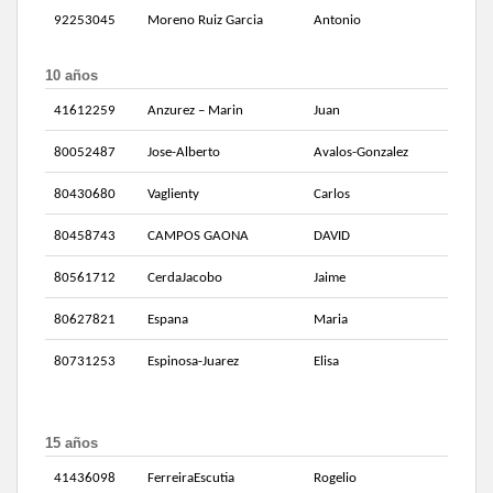
92253045
Moreno Ruiz Garcia
Antonio
10 años
41612259
Anzurez – Marin
Juan
80052487
Jose-Alberto
Avalos-Gonzalez
80430680
Vaglienty
Carlos
80458743
CAMPOS GAONA
DAVID
80561712
CerdaJacobo
Jaime
80627821
Espana
Maria
80731253
Espinosa-Juarez
Elisa
15 años
41436098
FerreiraEscutia
Rogelio