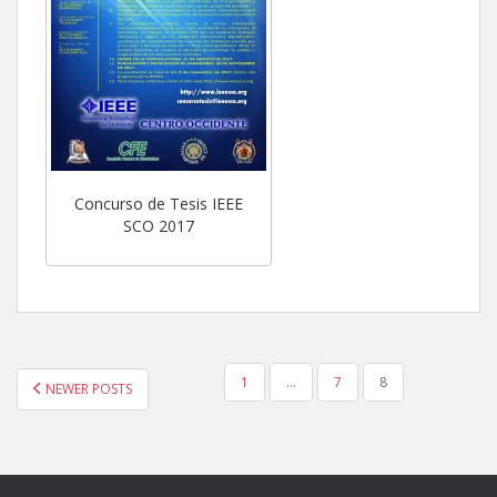
Concurso de Tesis IEEE
SCO 2017
POSTS
1
…
7
8
NEWER POSTS
NAVIGATION