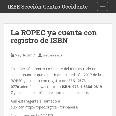
Skip to main content
IEEE Sección Centro Occidente
TOGGLE
La ROPEC ya cuenta con
registro de ISBN
May 16, 2017
webieeesco
En la Sección Centro Occidente del IEEE es todo un
placer anunciar que a partir de esta edición 2017 de la
ROPEC ya cuenta con registro de
ISSN: 2573-
0770
además del ya conocido
ISBN: 978-1-5386-0819-
7
y de su indexación en el portal de ieeexplore.
Aún está vigente el llamado a
publicar: http://ropec.org/call-for-papers/
Nos vemos en la ROPEC!!!